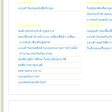
งานอำนวยการ
งานตำแหน่งและอัตรา
แบบคำร้องขอหนังสือรับรอง
ใบสมัครคัดเลือกบุ
บัตรประจำตัวสอบ(ส
การขอกำหนดตำแหน่ง
งานทะเบียนประวัติ
งานสวัสดิการ
ขอทำบัตรประจำตัวบุคลากร
กองทุนสำรองเลี้ยงช
ขอเปลี่ยนคำนำหน้านาม เปลี่ยนชื่อตัว เปลี่ยน
แบบคำร้องขอรับเงิ
นามสกุล เพิ่มเติมคู่สมรส
แบบคำขอสวัสดิการ
แบบคำร้องขอคิดคำนวณประมาณการบำเหน็จ
ใบสั่งจองเครื่องห
บำนาญ และเงินก้อน Early
ขอเพิ่มวุฒิการศึกษาในทะเบียนประวัติ
ขอพิจารณาคุณวุฒิ
ขอลาออกจากงาน
แบบฟอร์มการลา
แบบฟอร์มยกเลิกวันลา
แบบฟอร์ม