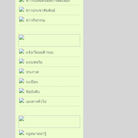
ข่าวรับสมัคร/ผลการคัดเลือก
ข่าวประชาสัมพันธ์
ข่าวกิจกรรม
แจ้งเวียนมติ กบม.
แบบฟอร์ม
ประกาศ
ระเบียบ
ข้อบังคับ
เอกสารทั่วไป
กฎหมายน่ารู้