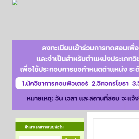
เอกสารทั่วไป
ค้นหาเอกสาร/แบบฟอร์ม