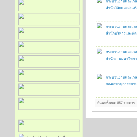
กระบวนงานและเวลาท
สำนักวิจัยและส่งเส
กระบวนงานและเวลาท
สำนักบริหารและพั
กระบวนงานและเวลาท
สำนักงานมหาวิทยา
กระบวนงานและเวลาท
กองเลขานุการสภาม
ค้นพบทั้งหมด 857 รายการ