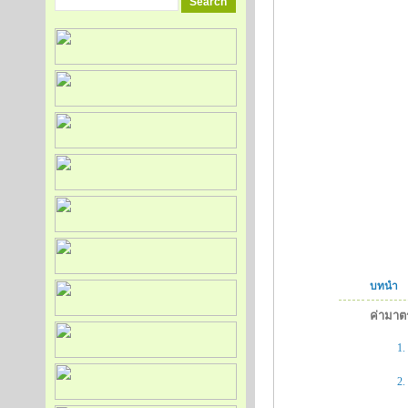
บทนำ
ค่ามาต
1.
2.