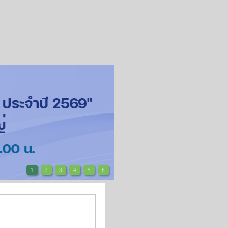
1
2
3
4
5
6
ขึ้น