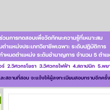
บำเหน็จค้ำประกัน