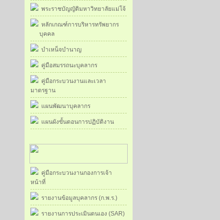
พระราชบัญญัติมหาวิทยาลัยแม่โจ้
หลักเกณฑ์การบริหารทรัพยากร
บุคคล
บำเหน็จบำนาญ
คู่มือสมรรถนะบุคลากร
คู่มือกระบวนงานและเวลา
มาตรฐาน
แผนพัฒนาบุคลากร
แผนผังขั้นตอนการปฏิบัติงาน
คู่มือกระบวนงานกองการเจ้า
หน้าที่
รายงานข้อมูลบุคลากร (ก.พ.ร.)
รายงานการประเมินตนเอง (SAR)