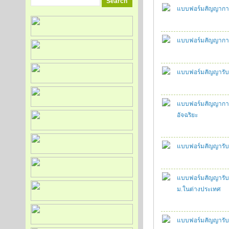
แบบฟอร์มสัญญาการร
แบบฟอร์มสัญญาการร
แบบฟอร์มสัญญารับ
แบบฟอร์มสัญญาการร
อัจฉริยะ
แบบฟอร์มสัญญารับ
แบบฟอร์มสัญญารับ
ม.ในต่างประเทศ
แบบฟอร์มสัญญารับ