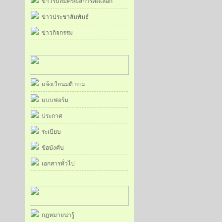
ข่าวรับสมัคร/ผลการคัดเลือก
ข่าวประชาสัมพันธ์
ข่าวกิจกรรม
แจ้งเวียนมติ กบม.
แบบฟอร์ม
ประกาศ
ระเบียบ
ข้อบังคับ
เอกสารทั่วไป
กฎหมายน่ารู้