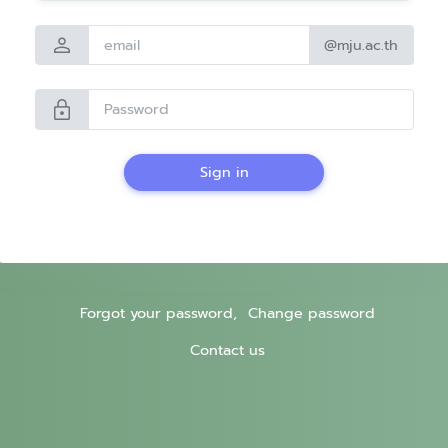
person
@mju.ac.th
lock
Sign in
Forgot your password,
Change password
Contact us