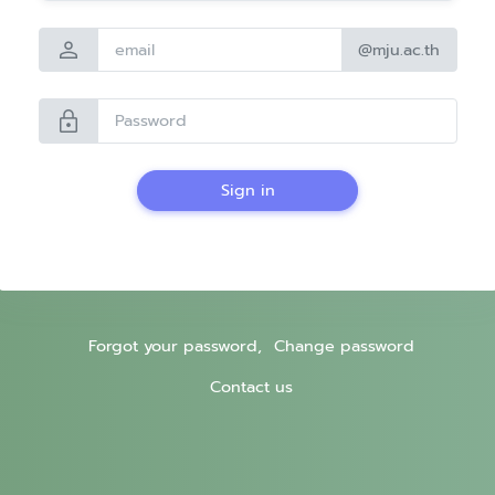
person
@mju.ac.th
lock
Sign in
Forgot your password,
Change password
Contact us