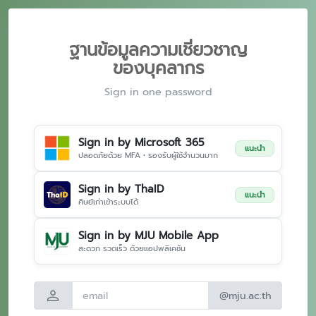
ฐานข้อมูลความเชี่ยวชาญ
ของบุคลากร
Sign in one password
Sign in by Microsoft 365
แนะนำ
ปลอดภัยด้วย MFA • รองรับผู้ใช้จำนวนมาก
Sign in by ThaID
แนะนำ
ศิษย์เก่าเข้าระบบได้
Sign in by MJU Mobile App
สะดวก รวดเร็ว ด้วยแอปพลิเคชัน
person
@mju.ac.th