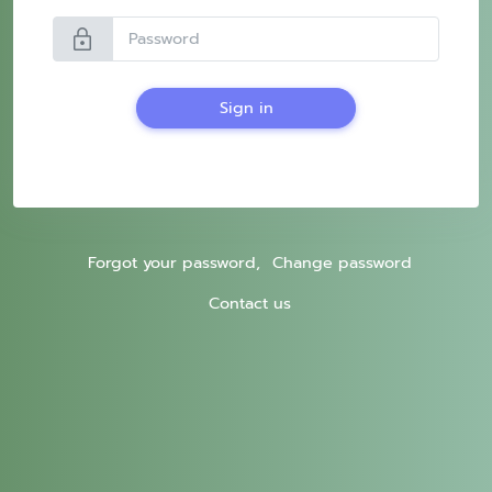
lock
Sign in
Forgot your password,
Change password
Contact us