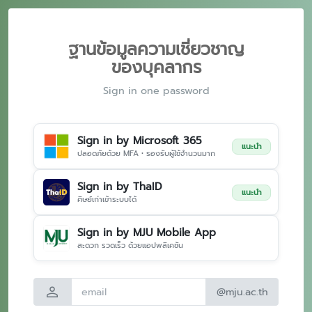
ฐานข้อมูลความเชี่ยวชาญ
ของบุคลากร
Sign in one password
Sign in by Microsoft 365
แนะนำ
ปลอดภัยด้วย MFA • รองรับผู้ใช้จำนวนมาก
Sign in by ThaID
แนะนำ
ศิษย์เก่าเข้าระบบได้
Sign in by MJU Mobile App
สะดวก รวดเร็ว ด้วยแอปพลิเคชัน
person
@mju.ac.th