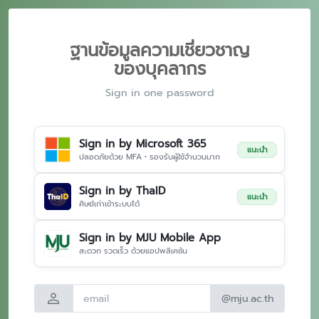
ฐานข้อมูลความเชี่ยวชาญ
ของบุคลากร
Sign in one password
Sign in by Microsoft 365
แนะนำ
ปลอดภัยด้วย MFA • รองรับผู้ใช้จำนวนมาก
Sign in by ThaID
แนะนำ
ศิษย์เก่าเข้าระบบได้
Sign in by MJU Mobile App
สะดวก รวดเร็ว ด้วยแอปพลิเคชัน
person
@mju.ac.th