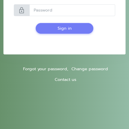
lock
Sign in
Forgot your password,
Change password
Contact us