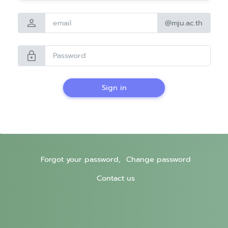
person
@mju.ac.th
lock
Sign in
Forgot your password,
Change password
Contact us