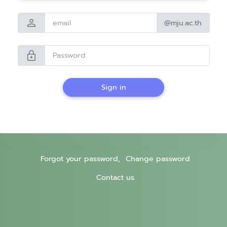
person
@mju.ac.th
lock
Sign in
Forgot your password,
Change password
Contact us