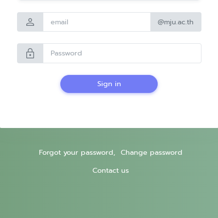
person
@mju.ac.th
lock
Sign in
Forgot your password,
Change password
Contact us