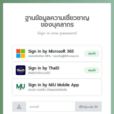
ฐานข้อมูลความเชี่ยวชาญ
ของบุคลากร
Sign in one password
Sign in by Microsoft 365
แนะนำ
ปลอดภัยด้วย MFA • รองรับผู้ใช้จำนวนมาก
Sign in by ThaID
แนะนำ
ศิษย์เก่าเข้าระบบได้
Sign in by MJU Mobile App
สะดวก รวดเร็ว ด้วยแอปพลิเคชัน
person
@mju.ac.th