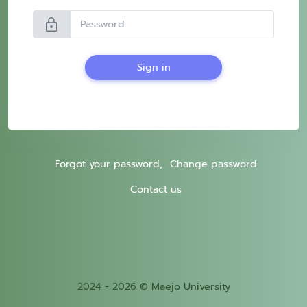
lock
Sign in
Forgot your password,
Change password
Contact us
2024 - 2026 © Maejo University