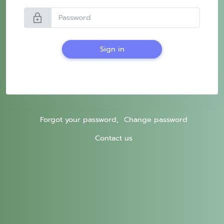
lock
Sign in
Forgot your password,
Change password
Contact us