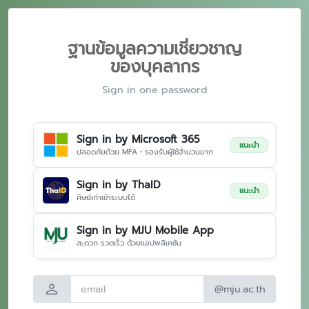
ฐานข้อมูลความเชี่ยวชาญ
ของบุคลากร
Sign in one password
Sign in by Microsoft 365
แนะนำ
ปลอดภัยด้วย MFA • รองรับผู้ใช้จำนวนมาก
Sign in by ThaID
แนะนำ
ศิษย์เก่าเข้าระบบได้
Sign in by MJU Mobile App
สะดวก รวดเร็ว ด้วยแอปพลิเคชัน
person
@mju.ac.th