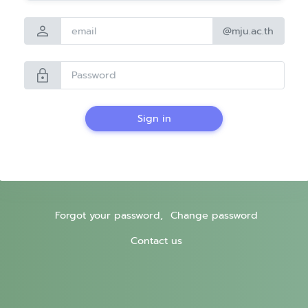
person
@mju.ac.th
lock
Sign in
Forgot your password,
Change password
Contact us