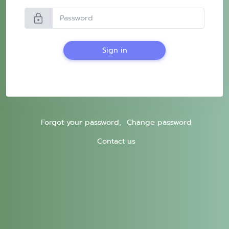
lock
Sign in
Forgot your password,
Change password
Contact us