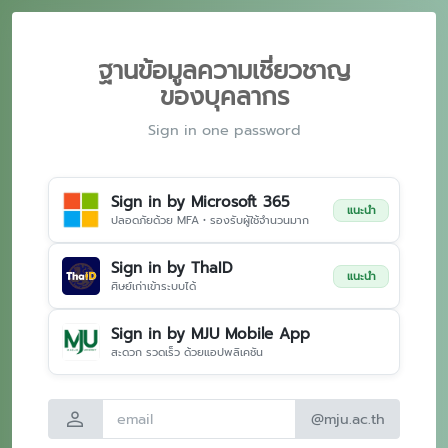
ฐานข้อมูลความเชี่ยวชาญ
ของบุคลากร
Sign in one password
Sign in by Microsoft 365
แนะนำ
ปลอดภัยด้วย MFA • รองรับผู้ใช้จำนวนมาก
Sign in by ThaID
แนะนำ
ศิษย์เก่าเข้าระบบได้
Sign in by MJU Mobile App
สะดวก รวดเร็ว ด้วยแอปพลิเคชัน
person
@mju.ac.th