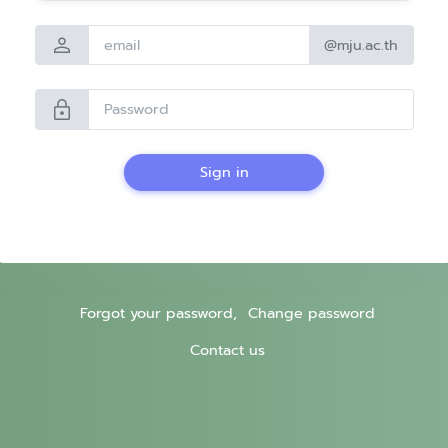
person
@mju.ac.th
lock
Sign in
Forgot your password,
Change password
Contact us