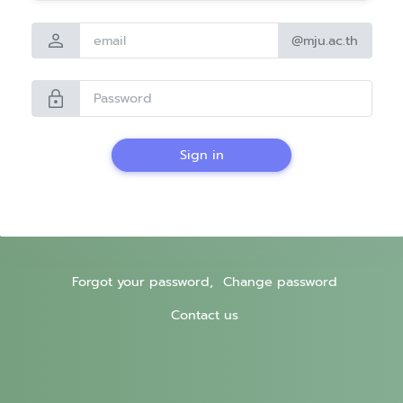
person
@mju.ac.th
lock
Sign in
Forgot your password,
Change password
Contact us