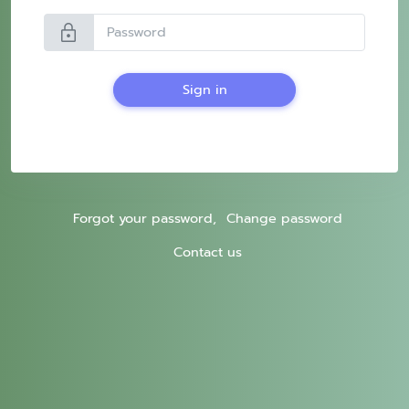
lock
Sign in
Forgot your password,
Change password
Contact us