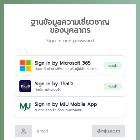
ฐานข้อมูลความเชี่ยวชาญ
ของบุคลากร
Sign in one password
Sign in by Microsoft 365
แนะนำ
ปลอดภัยด้วย MFA • รองรับผู้ใช้จำนวนมาก
Sign in by ThaID
แนะนำ
ศิษย์เก่าเข้าระบบได้
Sign in by MJU Mobile App
สะดวก รวดเร็ว ด้วยแอปพลิเคชัน
person
@mju.ac.th