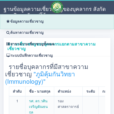
ฐานข้อมูลความเชี่ยวชาญของบุคลากร สังกัด
มหาวิทยาลัยแม่โจ้
ข้อมูลความเชี่ยวชาญ
ค้นหาความเชี่ยวชาญ
ความเชี่ยวชาญของบุคลากรแยกตามสาขาความ
สาขาความเชี่ยวชาญทั้งหมด
เชี่ยวชาญ
ระบบบันทึกความเชี่ยวชาญ
รายชื่อบุคลากรที่มีสาขาความ
เชี่ยวชาญ
"ภูมิคุ้มกันวิทยา
(Immunology)"
ลำดับ
ชื่อ - นามสกุล
ตำแหน่ง
ระดับ
กอง/ฝ่า
1
รศ. ดร.วศิน
รอง
เจริญตัณธน
ศาสตราจารย์
กุล