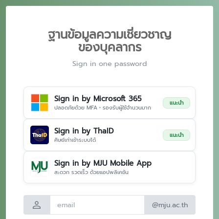
ฐานข้อมูลความเชี่ยวชาญ
ของบุคลากร
Sign in one password
Sign in by Microsoft 365
แนะนำ
ปลอดภัยด้วย MFA • รองรับผู้ใช้จำนวนมาก
Sign in by ThaID
แนะนำ
ศิษย์เก่าเข้าระบบได้
Sign in by MJU Mobile App
สะดวก รวดเร็ว ด้วยแอปพลิเคชัน
person
@mju.ac.th