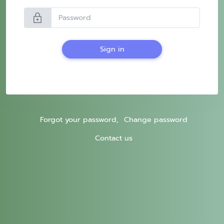
lock
Sign in
Forgot your password,
Change password
Contact us