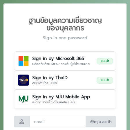
ฐานข้อมูลความเชี่ยวชาญ
ของบุคลากร
Sign in one password
Sign in by Microsoft 365
แนะนำ
ปลอดภัยด้วย MFA • รองรับผู้ใช้จำนวนมาก
Sign in by ThaID
แนะนำ
ศิษย์เก่าเข้าระบบได้
Sign in by MJU Mobile App
สะดวก รวดเร็ว ด้วยแอปพลิเคชัน
person
@mju.ac.th