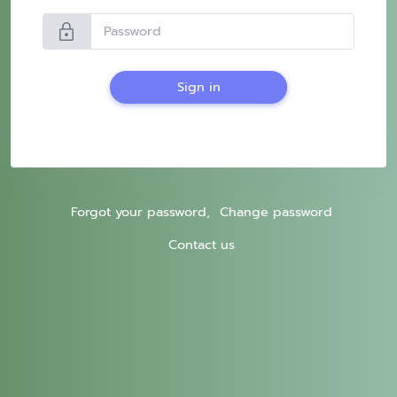
lock
Sign in
Forgot your password,
Change password
Contact us