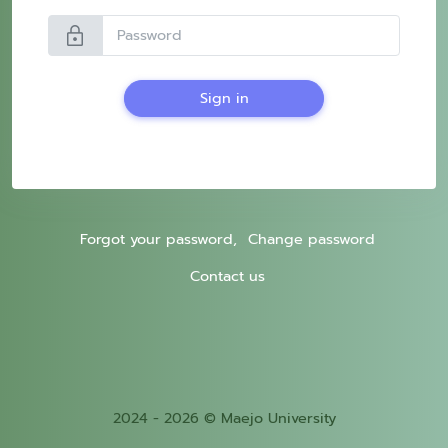
lock
Sign in
Forgot your password,
Change password
Contact us
2024 - 2026 © Maejo University