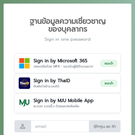
ฐานข้อมูลความเชี่ยวชาญ
ของบุคลากร
Sign in one password
Sign in by Microsoft 365
แนะนำ
ปลอดภัยด้วย MFA • รองรับผู้ใช้จำนวนมาก
Sign in by ThaID
แนะนำ
ศิษย์เก่าเข้าระบบได้
Sign in by MJU Mobile App
สะดวก รวดเร็ว ด้วยแอปพลิเคชัน
person
@mju.ac.th