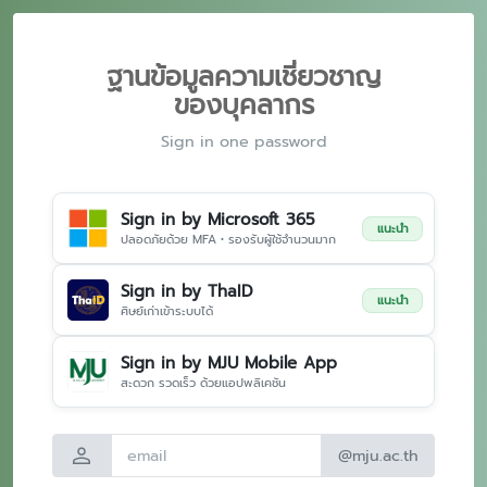
ฐานข้อมูลความเชี่ยวชาญ
ของบุคลากร
Sign in one password
Sign in by Microsoft 365
แนะนำ
ปลอดภัยด้วย MFA • รองรับผู้ใช้จำนวนมาก
Sign in by ThaID
แนะนำ
ศิษย์เก่าเข้าระบบได้
Sign in by MJU Mobile App
สะดวก รวดเร็ว ด้วยแอปพลิเคชัน
person
@mju.ac.th