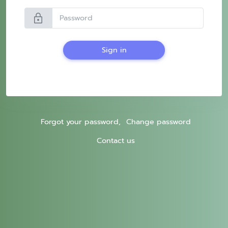
lock
Sign in
Forgot your password,
Change password
Contact us