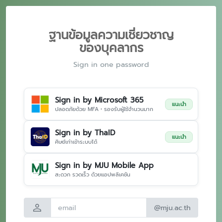
ฐานข้อมูลความเชี่ยวชาญ
ของบุคลากร
Sign in one password
Sign in by Microsoft 365
แนะนำ
ปลอดภัยด้วย MFA • รองรับผู้ใช้จำนวนมาก
Sign in by ThaID
แนะนำ
ศิษย์เก่าเข้าระบบได้
Sign in by MJU Mobile App
สะดวก รวดเร็ว ด้วยแอปพลิเคชัน
person
@mju.ac.th