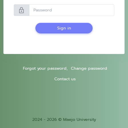
lock
Sign in
Forgot your password,
Change password
Contact us
2024 - 2026 © Maejo University