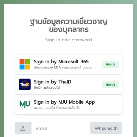
ฐานข้อมูลความเชี่ยวชาญ
ของบุคลากร
Sign in one password
Sign in by Microsoft 365
แนะนำ
ปลอดภัยด้วย MFA • รองรับผู้ใช้จำนวนมาก
Sign in by ThaID
แนะนำ
ศิษย์เก่าเข้าระบบได้
Sign in by MJU Mobile App
สะดวก รวดเร็ว ด้วยแอปพลิเคชัน
person
@mju.ac.th