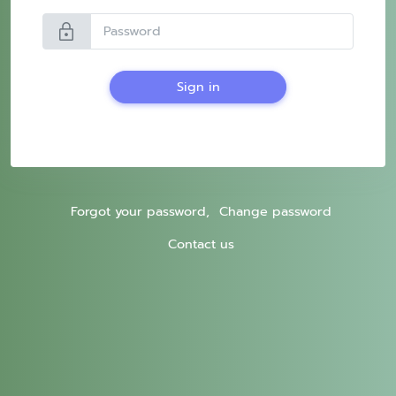
lock
Sign in
Forgot your password,
Change password
Contact us