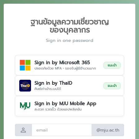
ฐานข้อมูลความเชี่ยวชาญ
ของบุคลากร
Sign in one password
Sign in by Microsoft 365
แนะนำ
ปลอดภัยด้วย MFA • รองรับผู้ใช้จำนวนมาก
Sign in by ThaID
แนะนำ
ศิษย์เก่าเข้าระบบได้
Sign in by MJU Mobile App
สะดวก รวดเร็ว ด้วยแอปพลิเคชัน
person
@mju.ac.th