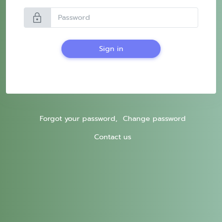
lock
Sign in
Forgot your password,
Change password
Contact us