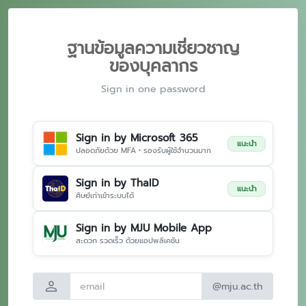
ฐานข้อมูลความเชี่ยวชาญ
ของบุคลากร
Sign in one password
Sign in by Microsoft 365
แนะนำ
ปลอดภัยด้วย MFA • รองรับผู้ใช้จำนวนมาก
Sign in by ThaID
แนะนำ
ศิษย์เก่าเข้าระบบได้
Sign in by MJU Mobile App
สะดวก รวดเร็ว ด้วยแอปพลิเคชัน
person
@mju.ac.th