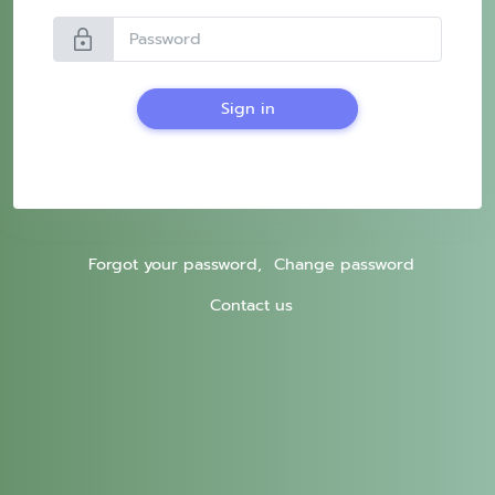
lock
Sign in
Forgot your password,
Change password
Contact us