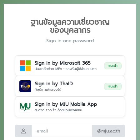
ฐานข้อมูลความเชี่ยวชาญ
ของบุคลากร
Sign in one password
Sign in by Microsoft 365
แนะนำ
ปลอดภัยด้วย MFA • รองรับผู้ใช้จำนวนมาก
Sign in by ThaID
แนะนำ
ศิษย์เก่าเข้าระบบได้
Sign in by MJU Mobile App
สะดวก รวดเร็ว ด้วยแอปพลิเคชัน
person
@mju.ac.th