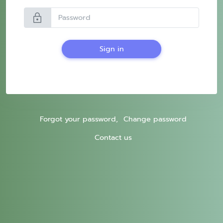
lock
Sign in
Forgot your password,
Change password
Contact us