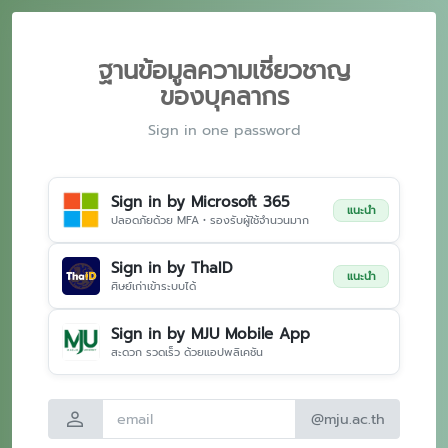
ฐานข้อมูลความเชี่ยวชาญ
ของบุคลากร
Sign in one password
Sign in by Microsoft 365
แนะนำ
ปลอดภัยด้วย MFA • รองรับผู้ใช้จำนวนมาก
Sign in by ThaID
แนะนำ
ศิษย์เก่าเข้าระบบได้
Sign in by MJU Mobile App
สะดวก รวดเร็ว ด้วยแอปพลิเคชัน
person
@mju.ac.th