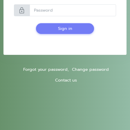
lock
Sign in
Forgot your password,
Change password
Contact us