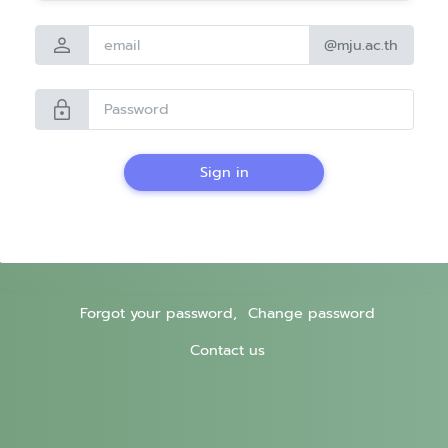
person
@mju.ac.th
lock
Sign in
Forgot your password,
Change password
Contact us