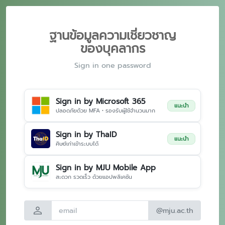
ฐานข้อมูลความเชี่ยวชาญ
ของบุคลากร
Sign in one password
Sign in by Microsoft 365
แนะนำ
ปลอดภัยด้วย MFA • รองรับผู้ใช้จำนวนมาก
Sign in by ThaID
แนะนำ
ศิษย์เก่าเข้าระบบได้
Sign in by MJU Mobile App
สะดวก รวดเร็ว ด้วยแอปพลิเคชัน
person
@mju.ac.th