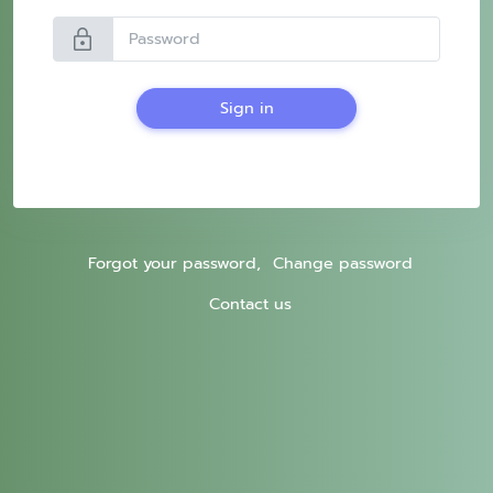
lock
Sign in
Forgot your password,
Change password
Contact us