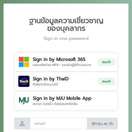
ฐานข้อมูลความเชี่ยวชาญ
ของบุคลากร
Sign in one password
Sign in by Microsoft 365
แนะนำ
ปลอดภัยด้วย MFA • รองรับผู้ใช้จำนวนมาก
Sign in by ThaID
แนะนำ
ศิษย์เก่าเข้าระบบได้
Sign in by MJU Mobile App
สะดวก รวดเร็ว ด้วยแอปพลิเคชัน
person
@mju.ac.th