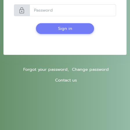
lock
Sign in
Forgot your password,
Change password
Contact us